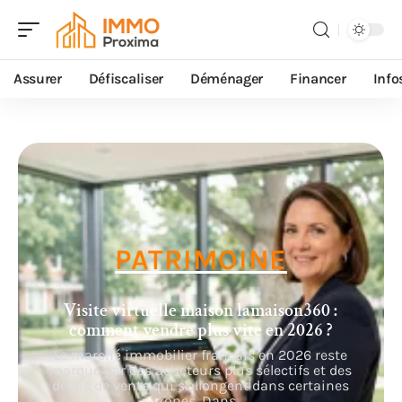
Assurer
Défiscaliser
Déménager
Financer
Info
PATRIMOINE
Visite virtuelle maison lamaison360 :
comment vendre plus vite en 2026 ?
Le marché immobilier français en 2026 reste
marqué par des acheteurs plus sélectifs et des
délais de vente qui s'allongent dans certaines
zones. Dans
…