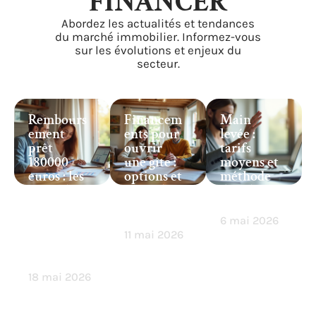
FINANCER
Abordez les actualités et tendances
du marché immobilier. Informez-vous
sur les évolutions et enjeux du
secteur.
Rembours
Financem
Main
ement
ents pour
levée :
prêt
ouvrir
tarifs
180000
une gîte :
moyens et
euros : les
options et
méthode
conseils
conseils
de calcul
pour
clés à
expliqués
optimiser
savoir
6 mai 2026
vos
11 mai 2026
mensualit
és
18 mai 2026