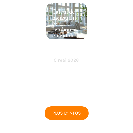
Calcul de
mensualit
é :
rembours
ement de
200 000
euros sur
20 ans
10 mai 2026
PLUS D’INFOS