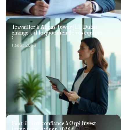
Travailler à Almas Tower JLT Dubai
change-t-il le quotidien de vos équipes
?
1 août 2026
Faut-il faire confiance à Orpi Invest
Immo prise Avis en 2026 ?