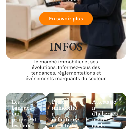
En savoir plus
INFOS
Retrouvez les actualités récentes sur
le marché immobilier et ses
évolutions. Informez-vous des
tendances, réglementations et
événements marquants du secteur.
Les
Projet
Attestatio
banques
immobilie
n
qui
r :
d’héberge
proposent
définition,
ment :
les taux
caractéris
quels
immobilie
tiques et
document