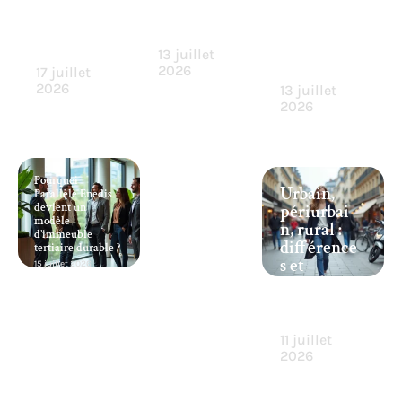
rs les plus
enjeux à
s annexes
avantageu
connaître
fournir
x
efficacem
13 juillet
ent
2026
17 juillet
2026
13 juillet
2026
Pourquoi
Urbain,
Parallèle Enedis
devient un
périurbai
modèle
n, rural :
d’immeuble
différence
tertiaire durable ?
s et
15 juillet 2026
caractéris
tiques en
France
11 juillet
2026