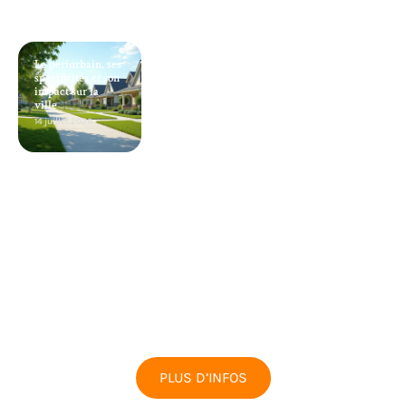
Le périurbain, ses
spécificités et son
impact sur la
ville
14 juillet 2026
PLUS D’INFOS