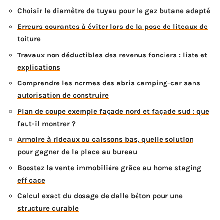
Choisir le diamètre de tuyau pour le gaz butane adapté
Erreurs courantes à éviter lors de la pose de liteaux de
toiture
Travaux non déductibles des revenus fonciers : liste et
explications
Comprendre les normes des abris camping-car sans
autorisation de construire
Plan de coupe exemple façade nord et façade sud : que
faut-il montrer ?
Armoire à rideaux ou caissons bas, quelle solution
pour gagner de la place au bureau
Boostez la vente immobilière grâce au home staging
efficace
Calcul exact du dosage de dalle béton pour une
structure durable