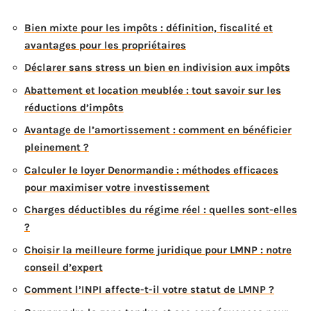
Bien mixte pour les impôts : définition, fiscalité et
avantages pour les propriétaires
Déclarer sans stress un bien en indivision aux impôts
Abattement et location meublée : tout savoir sur les
réductions d’impôts
Avantage de l’amortissement : comment en bénéficier
pleinement ?
Calculer le loyer Denormandie : méthodes efficaces
pour maximiser votre investissement
Charges déductibles du régime réel : quelles sont-elles
?
Choisir la meilleure forme juridique pour LMNP : notre
conseil d’expert
Comment l’INPI affecte-t-il votre statut de LMNP ?