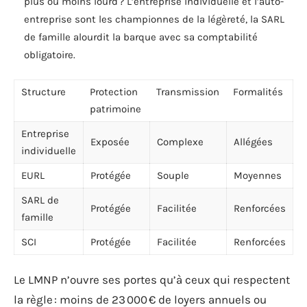
plus ou moins lourd ? L’entreprise individuelle et l’auto-
entreprise sont les championnes de la légèreté, la SARL
de famille alourdit la barque avec sa comptabilité
obligatoire.
Structure
Protection
Transmission
Formalités
patrimoine
Entreprise
Exposée
Complexe
Allégées
individuelle
EURL
Protégée
Souple
Moyennes
SARL de
Protégée
Facilitée
Renforcées
famille
SCI
Protégée
Facilitée
Renforcées
Le LMNP n’ouvre ses portes qu’à ceux qui respectent
la règle : moins de 23 000 € de loyers annuels ou